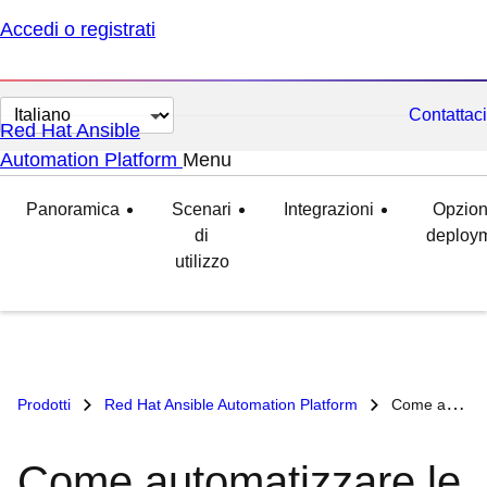
Accedi o registrati
Cambia
Contattaci
Red Hat Ansible
lingua
Automation Platform
Menu
espanso
compresso
Panoramica
Scenari
Integrazioni
Opzioni
di
deploy
utilizzo
Prodotti
Red Hat Ansible Automation Platform
Come automatizzare le migrazioni con Red Hat Ansible Automation Platform
Come automatizzare le