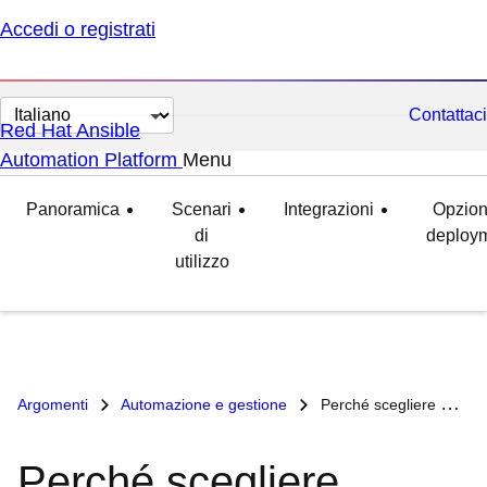
Accedi o registrati
Cambia
Contattaci
Red Hat Ansible
lingua
Automation Platform
Menu
espanso
compresso
Panoramica
Scenari
Integrazioni
Opzioni
di
deploy
utilizzo
Argomenti
Automazione e gestione
Perché scegliere Red Hat Ansible Automation Platform come base per la tecnologia IA?
Perché scegliere