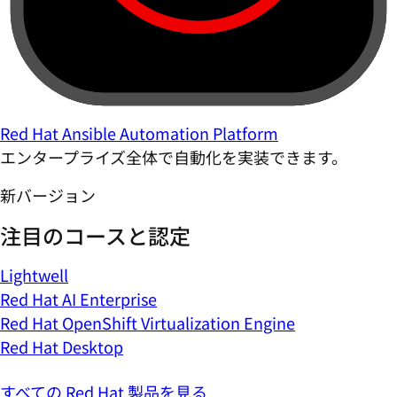
Red Hat Ansible Automation Platform
エンタープライズ全体で自動化を実装できます。
新バージョン
注目のコースと認定
Lightwell
Red Hat AI Enterprise
Red Hat OpenShift Virtualization Engine
Red Hat Desktop
すべての Red Hat 製品を見る