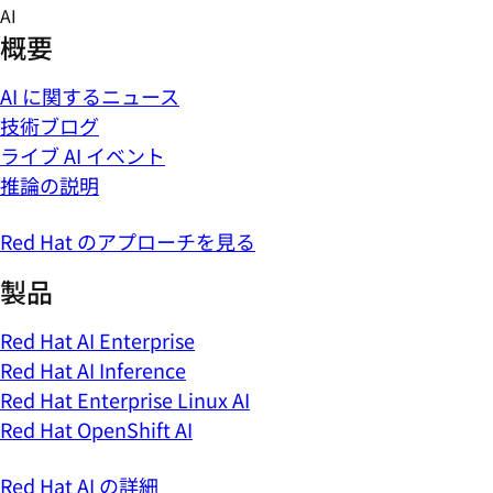
Skip
AI
to
概要
content
AI に関するニュース
技術ブログ
ライブ AI イベント
推論の説明
Red Hat のアプローチを見る
製品
Red Hat AI Enterprise
Red Hat AI Inference
Red Hat Enterprise Linux AI
Red Hat OpenShift AI
Red Hat AI の詳細