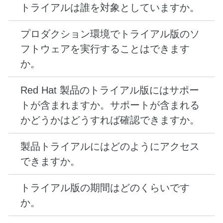
せん。ソフトウェアの全バージョンと、パッチや
セールス支援型製品トライアルとは、Red Hat の
その他のソフトウェアアップデート、そして受賞
営業チームが新規または既存のお客様に代わって
歴のある
Red Hat カスタマーポータル
へのアクセ
リクエストするものです。
どなたでも製品トライアルをご利用いただけます。
スがそれぞれ含まれます。
ただし、トライアルをご利用いただくためには、
セルフサービス型製品トライアルは、お客様が
他の製品のサブスクリプション、管理者アクセス、
Red Hat 製品トライアルセンター
から直接有効化
またはその他の前提条件が必要な場合もあります。
します。
トライアルの具体的な要件についてメインオファ
トライアル版はプロダクション環境向けではあり
ーページをご覧いただくか、製品の詳細について
製品トライアルについて詳しくは、セールス支援
ません。プロダクション環境でトライアル版を使
Red Hat セールス担当者にお問い合わせくださ
型、セルフサービス型ともに
Red Hat セールスに
用することは、トライアル版の
利用規約に違反し
い。
お問い合わせください
。
ます。
製品によって、一定レベルのサポートが含まれる場
合と、セルフサポート (サポート対象外) となる場
合があります。トライアル版のサポートレベルを確
認する方法はいくつかあります。
製品トライアルのサブスクリプションが有効にな
ると製品にアクセスできます。最新バージョンをダ
トライアル版の名前 (60 日間の Ansible
ウンロードすることも、クラウド経由でアクセス
Automation Platform 製品トライアル、セルフ