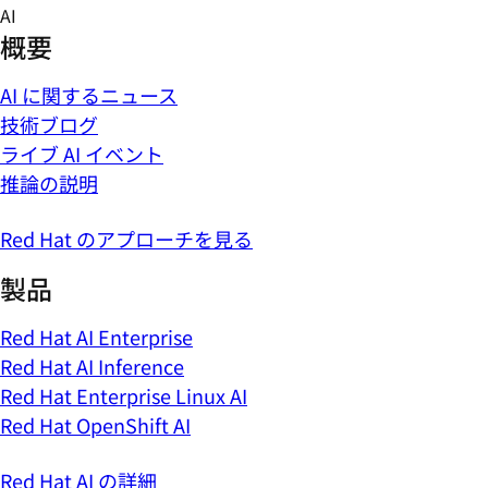
Skip
AI
to
概要
content
AI に関するニュース
技術ブログ
ライブ AI イベント
推論の説明
Red Hat のアプローチを見る
製品
Red Hat AI Enterprise
Red Hat AI Inference
Red Hat Enterprise Linux AI
Red Hat OpenShift AI
Red Hat AI の詳細