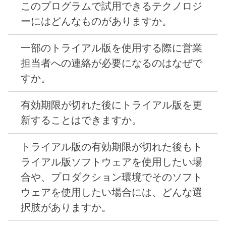
することもあります。トライアルサクセスページ
サポート型など)。これは、トライアル版が開始
ほとんどのトライアル版の期間は 60 日ですが、お
([トライアルを開始する] をクリックした後に開く
されるときに送られるウェルカムメールに記載
客様のニーズに応じて Red Hat の営業もしくはカ
ページで、受信した確認メールからもアクセスでき
されています。
スタマーサービスが別途設定する場合もあります。
ます)、または
[My Trials]
ページの製品名の横にあ
Red Hat カスタマーポータルの
サブスクリプシ
ほぼすべての Red Hat テクノロジーを試用できま
る [Explore now] リンクをクリックすると製品に
セールス支援型トライアルの期間はそれぞれ異な
ョンページ
で確認する。
す。利用可能なトライアル版の一覧は、
Red Hat 製
アクセスする手順が表示されます。
ります。トライアル期間を確認するには、
[My
[
My Trials
] ページで製品名にカーソルを合わせ
品トライアルセンター
で確認できます。試用したい
Trials] ページ
をご覧ください。
て確認する。
製品が一覧に記載されていない場合は、
Red Hat
営業
または
カスタマーサービス
に連絡する。
のセールスチームに連絡してください。
以下の場合は、営業担当者に連絡する必要があり
セルフサポートのトライアル版をご利用の場合
ます。
は、
製品マニュアル
と膨大な Red Hat
ナレッジベ
ース
にアクセスできます。
複数のトライアル版が必要な場合。
指定された期間で各製品に許可されるトライアル
現在ご使用中の製品の試用期間を延長したい場
セールス支援型トライアルや、営業活動の一環と
版の数には上限があります。トライアル版を延長し
合。
して提供されるトライアルがある場合、サポート
たい場合や、他のトライアル版も必要な場合は、
トライアル版が Web 経由で提供されていない
レベルはさまざまです。
Red Hat 営業チームに連絡
してください。
製品の場合。
バンドル SKU の一部として複数のトライアル
版が必要な場合。
トライアル版を有効にする前に追加の承認が必