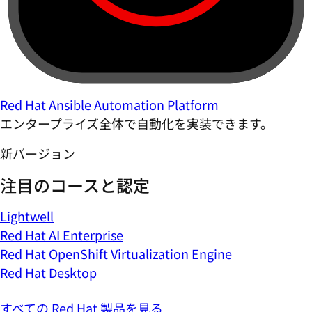
Red Hat Ansible Automation Platform
エンタープライズ全体で自動化を実装できます。
新バージョン
注目のコースと認定
Lightwell
Red Hat AI Enterprise
Red Hat OpenShift Virtualization Engine
Red Hat Desktop
すべての Red Hat 製品を見る