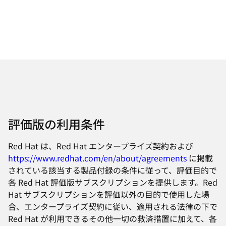
要な製品の場合。
サブスクリプションを購入する。
有効期限後の猶予期間が終了した後にトライア
これらのテクノロジーを試用するには、
Red Hat
ル版を更新する。
営業チームに連絡
してください。
Red Hat のセールスチームに連絡
して、トライ
アル版を早期に更新できるかどうか、または、
同様の製品トライアルがあるかどうかを確認す
る。
評価版の利用条件
Red Hat は、Red Hat エンタープライズ契約および
https://www.redhat.com/en/about/agreements
に掲載
されている該当する製品付録の条件に従って、評価目的で
各 Red Hat 評価版サブスクリプションを提供します。Red
Hat サブスクリプションを評価以外の目的で使用した場
合、エンタープライズ契約に従い、適用される法律の下で
Red Hat が利用できるその他一切の救済措置に加えて、各