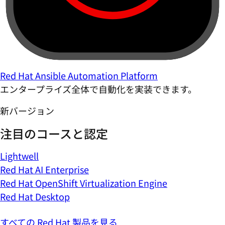
Red Hat Ansible Automation Platform
エンタープライズ全体で自動化を実装できます。
新バージョン
注目のコースと認定
Lightwell
Red Hat AI Enterprise
Red Hat OpenShift Virtualization Engine
Red Hat Desktop
すべての Red Hat 製品を見る