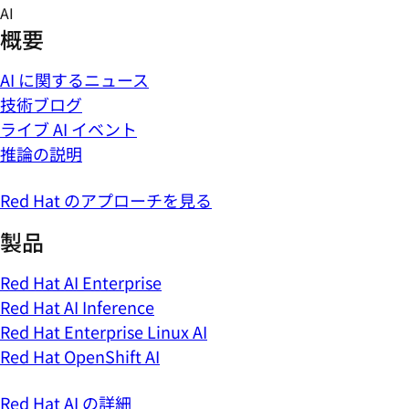
Skip
AI
to
概要
content
AI に関するニュース
技術ブログ
ライブ AI イベント
推論の説明
Red Hat のアプローチを見る
製品
Red Hat AI Enterprise
Red Hat AI Inference
Red Hat Enterprise Linux AI
Red Hat OpenShift AI
Red Hat AI の詳細