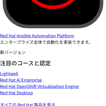
Red Hat Ansible Automation Platform
エンタープライズ全体で自動化を実装できます。
新バージョン
注目のコースと認定
Lightwell
Red Hat AI Enterprise
Red Hat OpenShift Virtualization Engine
Red Hat Desktop
すべての Red Hat 製品を見る