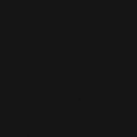
自動車メーカーとティア
1 サプライヤーは新たな
現実に直面
テクノロジーの破壊的革新者、特に電気自動車 (EV) の新
興企業は、ソフトウェア中心のアプローチによって迅速か
つ継続的にイノベーションを実行することで、従来の自動
車メーカーが優勢を保っている現状に対抗しています。EV
自動車企業は、カスタマーエクスペリエンスの向上とブラ
ンドロイヤルティの強化に対する強力なコミットメントに
より、従来の製品ラインの制約に縛られることなく業界を
モダナイズしています。このような新たな競合他社や進化
する顧客の期待が現れてきている状況を受け、既存の企業
はハードウェアとソフトウェアのアーキテクチャ、組織構
造、ソフトウェアチームのスキルセット、内部プロセスの
更新に課題を抱えながら、市場シェアを維持しようと競い