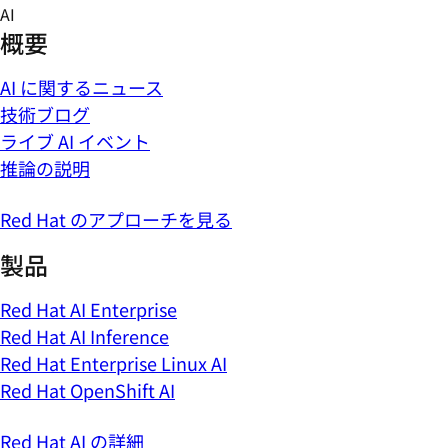
Skip
AI
to
概要
content
AI に関するニュース
技術ブログ
ライブ AI イベント
推論の説明
Red Hat のアプローチを見る
製品
Red Hat AI Enterprise
Red Hat AI Inference
Red Hat Enterprise Linux AI
Red Hat OpenShift AI
Red Hat AI の詳細