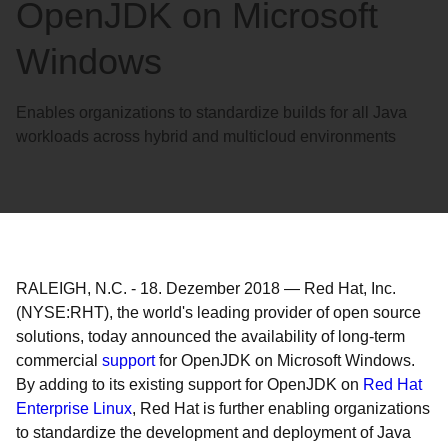
OpenJDK on Microsoft
Windows
Enables organizations to standardize builds for all Java
workloads across hybrid and multicloud environments
RALEIGH, N.C.
-
18. Dezember 2018
—
Red Hat, Inc.
(NYSE:RHT), the world's leading provider of open source
solutions, today announced the availability of long-term
commercial
support
for OpenJDK on Microsoft Windows.
By adding to its existing support for OpenJDK on
Red Hat
Enterprise Linux
, Red Hat is further enabling organizations
to standardize the development and deployment of Java