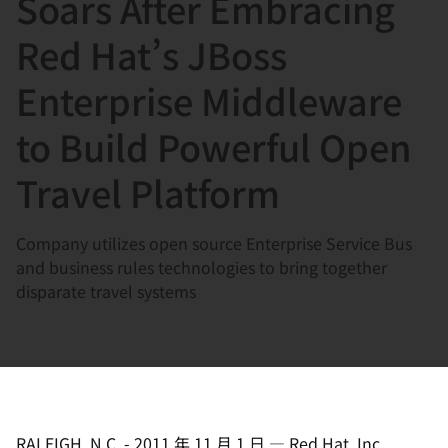
Soars After Embracing
選
択
Red Hat’s JBoss
し
Enterprise Middleware
て
く
to Build Powerful Open
だ
さ
Travel Platform
い
Company utilizes open source Enterprise Service Bus
and business rules technologies to bring together
disparate travel systems
RALEIGH, N.C.
-
2011 年 11 月 1 日
—
Red Hat, Inc.