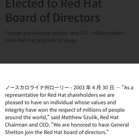
Elected to Red Hat
選
択
Board of Directors
し
て
Former presidential advisor and U.S. military leader
く
joins Red Hat to guide strategy.
だ
さ
い
ノースカロライナ州ローリー
-
2003 年 4 月 30 日
—
"As a
representative for Red Hat shareholders we are
pleased to have an individual whose values and
integrity have won the respect of millions of people
around the world," said Matthew Szulik, Red Hat
Chairman and CEO. "We are honored to have General
Shelton join the Red Hat board of directors."