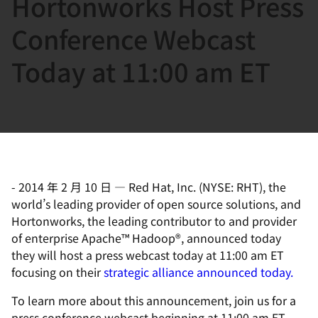
Hortonworks Host Press
選
択
Conference Webcast
し
Today at 11:00 am ET
て
く
だ
さ
い
-
2014 年 2 月 10 日
—
Red Hat, Inc. (NYSE: RHT), the
world’s leading provider of open source solutions, and
Hortonworks, the leading contributor to and provider
of enterprise Apache™ Hadoop®, announced today
they will host a press webcast today at 11:00 am ET
focusing on their
strategic alliance announced today.
To learn more about this announcement, join us for a
press conference webcast beginning at 11:00 am ET