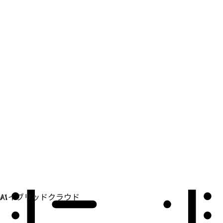
自動化
自動化を拡張して、テクノロジー、チーム、環境を統合
します。
ユースケース