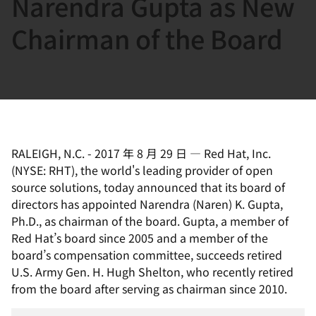
Narendra Gupta as New
選
択
Chairman of the Board
し
て
く
だ
さ
い
RALEIGH, N.C.
-
2017 年 8 月 29 日
—
Red Hat, Inc.
(NYSE: RHT), the world's leading provider of open
source solutions, today announced that its board of
directors has appointed Narendra (Naren) K. Gupta,
Ph.D., as chairman of the board. Gupta, a member of
Red Hat’s board since 2005 and a member of the
board’s compensation committee, succeeds retired
U.S. Army Gen. H. Hugh Shelton, who recently retired
from the board after serving as chairman since 2010.