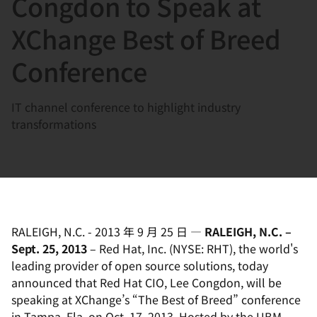
Congdon to Speak at
選
択
XChange Best of Breed
し
Conference
て
く
だ
IT channel conference to highlight industry
さ
transformations
い
RALEIGH, N.C.
-
2013 年 9 月 25 日
—
RALEIGH, N.C. –
Sept. 25, 2013
– Red Hat, Inc. (NYSE: RHT), the world's
leading provider of open source solutions, today
announced that Red Hat CIO, Lee Congdon, will be
speaking at XChange’s “The Best of Breed” conference
in Tampa, Fla. on Oct. 17, 2013. Hosted by the UBM