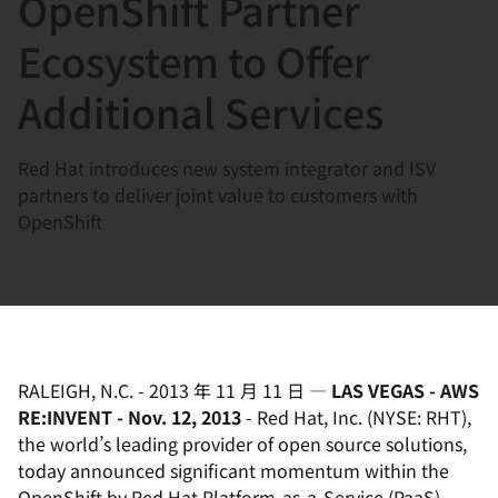
OpenShift Partner
選
択
Ecosystem to Offer
し
Additional Services
て
く
だ
Red Hat introduces new system integrator and ISV
さ
partners to deliver joint value to customers with
い
OpenShift
RALEIGH, N.C.
-
2013 年 11 月 11 日
—
LAS VEGAS - AWS
RE:INVENT - Nov. 12, 2013
- Red Hat, Inc. (NYSE: RHT),
the world’s leading provider of open source solutions,
today announced significant momentum within the
OpenShift by Red Hat Platform-as-a-Service (PaaS)