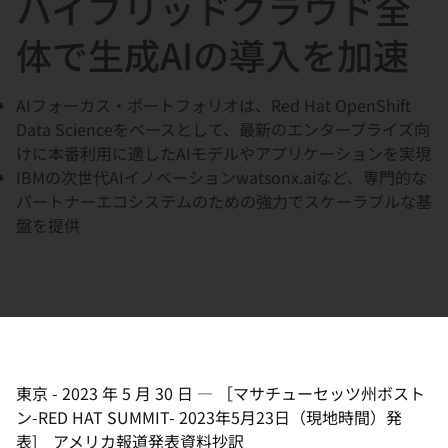
ハイブリッドクラウド全
選
択
体で生成AIの導入を加速
し
て
AIフォーカス・ポートフォリオは、Red Hat OpenShift
く
Data Scienceをベースとして、最新のエンタープライズ向
だ
けに本番利用に適したAIモデルやアプリケーションを実現
さ
IBMの次世代AIイノベーションwatsonx.aiなど、専門的な
い
パートナーエコシステムのための強力でスケーラブルな基
盤を提供
東京
-
2023 年 5 月 30 日
—
［マサチューセッツ州ボスト
ン-RED HAT SUMMIT- 2023年5月23日（現地時間）発
表] アメリカ報道発表資料抄訳