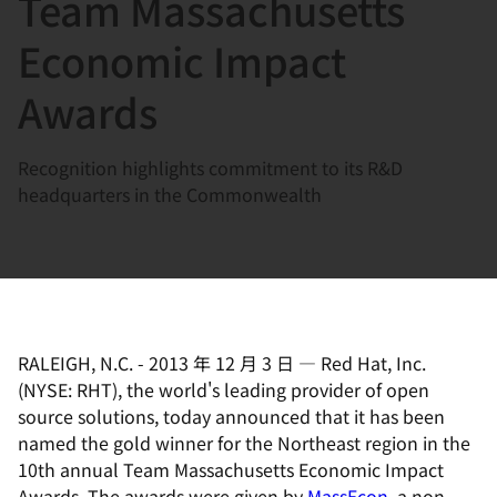
Team Massachusetts
選
択
Economic Impact
し
Awards
て
く
だ
Recognition highlights commitment to its R&D
さ
headquarters in the Commonwealth
い
RALEIGH, N.C.
-
2013 年 12 月 3 日
—
Red Hat, Inc.
(NYSE: RHT), the world's leading provider of open
source solutions, today announced that it has been
named the gold winner for the Northeast region in the
10th annual Team Massachusetts Economic Impact
Awards. The awards were given by
MassEcon
, a non-