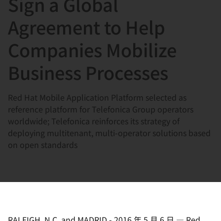
Sign a Global
選
択
Agreement to Help
し
Companies Mobilize
て
く
Business Processes
だ
さ
Red Hat Mobile Application Platform selected as
い
reference platform for Telefonica Group operators
worldwide; Telefonica reinforces its strategy of
deploying multitenant, multi-operator solutions based
on open standards
RALEIGH, N.C. and MADRID
-
2016 年 5 月 6 日
—
Red