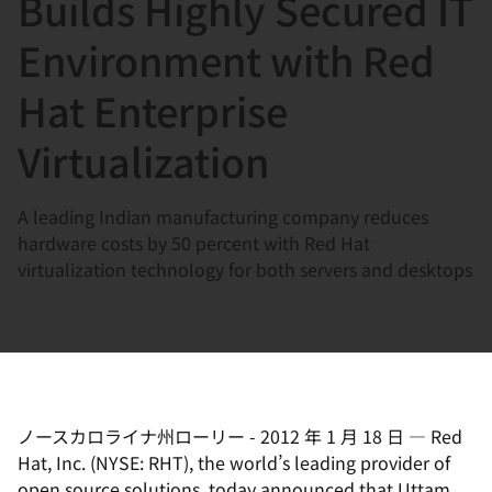
Builds Highly Secured IT
選
択
Environment with Red
し
Hat Enterprise
て
く
Virtualization
だ
さ
A leading Indian manufacturing company reduces
い
hardware costs by 50 percent with Red Hat
virtualization technology for both servers and desktops
ノースカロライナ州ローリー
-
2012 年 1 月 18 日
—
Red
Hat, Inc. (NYSE: RHT), the world’s leading provider of
open source solutions, today announced that Uttam