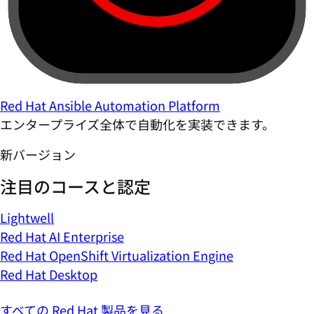
Red Hat Ansible Automation Platform
エンタープライズ全体で自動化を実装できます。
新バージョン
注目のコースと認定
Lightwell
Red Hat AI Enterprise
Red Hat OpenShift Virtualization Engine
Red Hat Desktop
すべての Red Hat 製品を見る