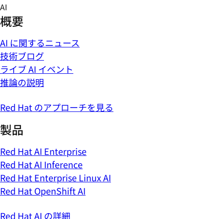
Skip
AI
to
概要
content
AI に関するニュース
技術ブログ
ライブ AI イベント
推論の説明
Red Hat のアプローチを見る
製品
Red Hat AI Enterprise
Red Hat AI Inference
Red Hat Enterprise Linux AI
Red Hat OpenShift AI
Red Hat AI の詳細