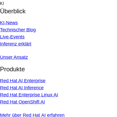
Skip
KI
to
Überblick
content
KI-News
Technischer Blog
Live-Events
Inferenz erklärt
Unser Ansatz
Produkte
Red Hat AI Enterprise
Red Hat AI Inference
Red Hat Enterprise Linux AI
Red Hat OpenShift AI
Mehr über Red Hat AI erfahren