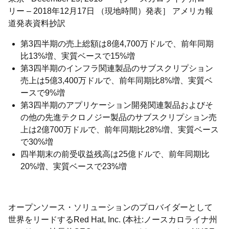
リー – 2018年12月17日 （現地時間）発表］ アメリカ報
道発表資料抄訳
第3四半期の売上総額は8億4,700万ドルで、前年同期
比13%増、実質ベースで15%増
第3四半期のインフラ関連製品のサブスクリプション
売上は5億3,400万ドルで、前年同期比8%増、実質ベ
ースで9%増
第3四半期のアプリケーション開発関連製品およびそ
の他の先進テクロノジー製品のサブスクリプション売
上は2億700万ドルで、前年同期比28%増、実質ベース
で30%増
四半期末の前受収益残高は25億ドルで、前年同期比
20%増、実質ベースで23%増
オープンソース・ソリューションのプロバイダーとして
世界をリードするRed Hat, Inc. (本社:ノースカロライナ州