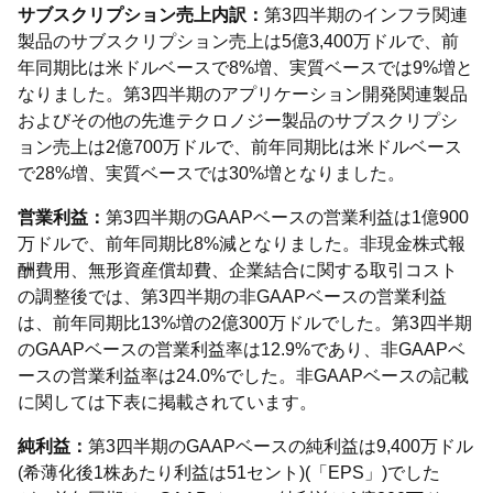
サブスクリプション売上内訳：
第3四半期のインフラ関連
製品のサブスクリプション売上は5億3,400万ドルで、前
年同期比は米ドルベースで8%増、実質ベースでは9%増と
なりました。第3四半期のアプリケーション開発関連製品
およびその他の先進テクロノジー製品のサブスクリプシ
ョン売上は2億700万ドルで、前年同期比は米ドルベース
で28%増、実質ベースでは30%増となりました。
営業利益：
第3四半期のGAAPベースの営業利益は1億900
万ドルで、前年同期比8%減となりました。非現金株式報
酬費用、無形資産償却費、企業結合に関する取引コスト
の調整後では、第3四半期の非GAAPベースの営業利益
は、前年同期比13%増の2億300万ドルでした。第3四半期
のGAAPベースの営業利益率は12.9%であり、非GAAPベ
ースの営業利益率は24.0%でした。非GAAPベースの記載
に関しては下表に掲載されています。
純利益：
第3四半期のGAAPベースの純利益は9,400万ドル
(希薄化後1株あたり利益は51セント)(「EPS」)でした