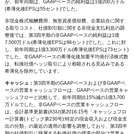
が、前年同期は、GAAPベースの純利益は1億200万ドル
(希薄化後EPSは55セント)でした。
非現金株式報酬費用、無形資産償却費、企業結合に関す
る取引コスト、社債割引額に関する非現金支払利息の調
整後では、第3四半期の非GAAPベースの純利益は1億
7,500万ドル(希薄化後EPSは96セント)でした。これに対
し、前年同期は1億3,300万ドル(希薄化後EPSは73セント)
でした。非GAAPベースの希薄化後加重平均発行済株式数
は、転換社債ヘッジ取引により相殺される見込みである
希薄化を除外しています。
キャッシュ：
第3四半期のGAAPベースおよび非GAAPベ
ースの営業キャッシュフローは、GAAPベースの営業キャ
ッシュフローと比較して、前年同期比15%減の1億3,700
万ドルでした。非GAAPベースの営業キャッシュフロー
は、会計基準更新書(ASU)第2016-15号「キャッシュフロ
ー計算書(トピック第230号):特定の現金収入および現金支
出の分類」の最近の適用の影響を調整しており、第3四半
期の社債割引に帰属する転換社債の償還の部分は営業キ