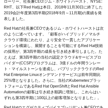
ローリー、社長兼CEO:ジム・ホワイトハースト、NYSE:
RHT、以下Red Hat)は本日、2018年11月30日に終了した
2019会計年度第3四半期(2018年9月～11月期)の業績を発
表しました。
Red Hatの社長兼CEOであるジム・ホワイトハーストは次
のように述べています。「顧客がハイブリッド／マルチ
クラウド環境にわたり、より安全で一貫したアプリケー
ションを構築し、展開することを可能にするRed Hat技術
の採用が、第3四半期の成長を引き続き牽引しました。た
とえば、第3四半期の当社の認定クラウド&サービスプロ
バイダー(CCSP)プログラムは、3億ドルの年間ランレー
ト・マイルストーンを達成し、パブリッククラウドのRed
Hat Enterprise Linuxオンデマンドサービスは前年同期比
25%増となりました。さらに、当社のKubernetesプラッ
トフォームであるRed Hat OpenShiftとRed Hat Ansible
Automationの顧客は引き続き順調に増加し、これらはい
ずれも第3四半期に100以上の顧客増加となりました」。
Red Hatのエグゼクティブバイスプレジデント兼CFOであ