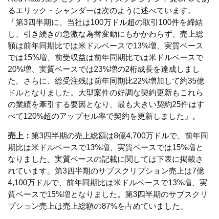
るエリック・シャンダーは次のように述べています。
「第3四半期に、当社は100万ドル超の取引100件を締結
し、引き続きの急激な為替変動にもかかわらず、売上総
額は前年同期比では米ドルベースで13%増、実質ベース
では15%増、前受収益は前年同期比では米ドルベースで
20%増、実質ベースでは23%増の2桁成長を達成しまし
た。さらに、総受注残は前年同期比22%増加して約35億
ドルとなりました。大型案件の好調な契約更新もこれら
の業績を牽引する要因となり、最も大きい契約25件はす
べて120%超のアップセル率で契約を更新しました」。
売上：
第3四半期の売上総額は8億4,700万ドルで、前年同
期比は米ドルベースで13%増、実質ベースでは15%増と
なりました。実質ベースの記載に関しては下表に掲載さ
れています。第3四半期のサブスクリプション売上は7億
4,100万ドルで、前年同期比は米ドルベースで13%増、実
質ベースで15%増となりました。第3四半期のサブスクリ
プション売上は売上総額の87%を占めていました。