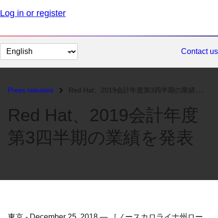
Log in or register
Change
Contact us
page
language
Press releases
Red Hat、2019会計年度第3四半期の業績を発表...
Red Hat、2019会計年度
第3四半期の業績を発表
東京
-
December 25, 2018
—
［ノースカロライナ州ロー