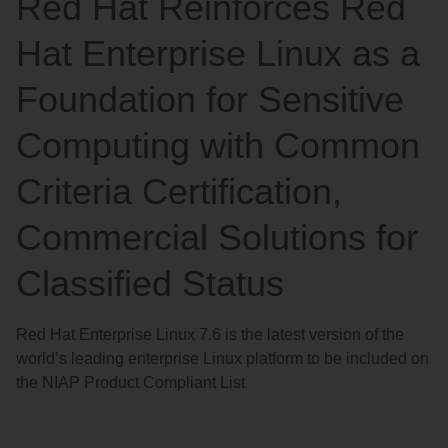
Red Hat Reinforces Red
語
を
Hat Enterprise Linux as a
選
択
Foundation for Sensitive
し
Computing with Common
て
く
Criteria Certification,
だ
さ
Commercial Solutions for
い
Classified Status
Red Hat Enterprise Linux 7.6 is the latest version of the
world’s leading enterprise Linux platform to be included on
the NIAP Product Compliant List