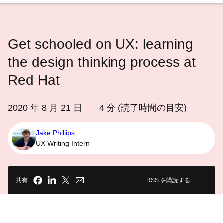
語
を
選
Get schooled on UX: learning
択
し
the design thinking process at
て
Red Hat
く
だ
2020 年 8 月 21 日
4
分 (読了時間の目安)
さ
い
Jake Phillips
UX Writing Intern
共有
RSS を購読する