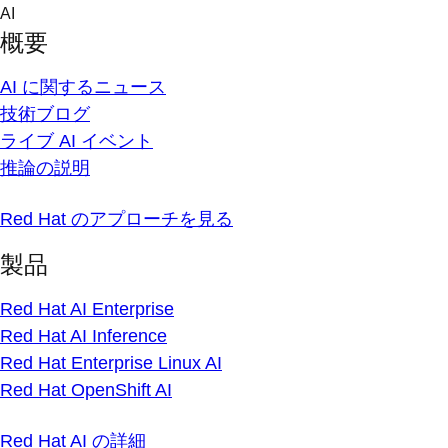
Skip
AI
to
概要
content
AI に関するニュース
技術ブログ
ライブ AI イベント
推論の説明
Red Hat のアプローチを見る
製品
Red Hat AI Enterprise
Red Hat AI Inference
Red Hat Enterprise Linux AI
Red Hat OpenShift AI
Red Hat AI の詳細