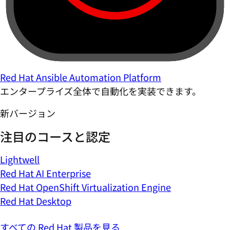
Red Hat Ansible Automation Platform
エンタープライズ全体で自動化を実装できます。
新バージョン
注目のコースと認定
Lightwell
Red Hat AI Enterprise
Red Hat OpenShift Virtualization Engine
Red Hat Desktop
すべての Red Hat 製品を見る