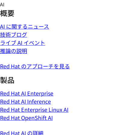
Skip
AI
to
概要
content
AI に関するニュース
技術ブログ
ライブ AI イベント
推論の説明
Red Hat のアプローチを見る
製品
Red Hat AI Enterprise
Red Hat AI Inference
Red Hat Enterprise Linux AI
Red Hat OpenShift AI
Red Hat AI の詳細