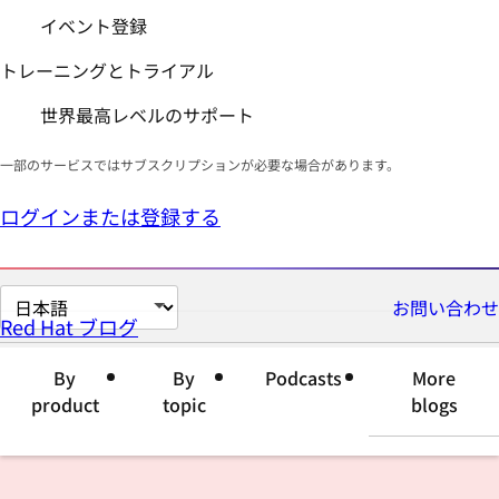
イベント登録
トレーニングとトライアル
世界最高レベルのサポート
一部のサービスではサブスクリプションが必要な場合があります。
ログインまたは登録する
ペ
お問い合わせ
Red Hat ブログ
ー
ジ
By
By
Podcasts
More
の
product
topic
blogs
言
語
を