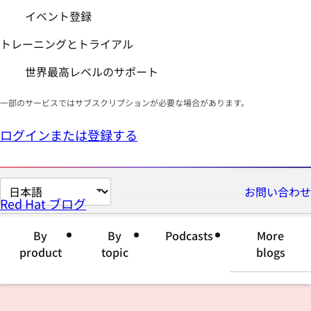
イベント登録
トレーニングとトライアル
世界最高レベルのサポート
一部のサービスではサブスクリプションが必要な場合があります。
ログインまたは登録する
ペ
お問い合わせ
Red Hat ブログ
ー
ジ
By
By
Podcasts
More
の
product
topic
blogs
言
語
を