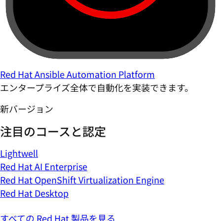
Red Hat Ansible Automation Platform
エンタープライズ全体で自動化を実装できます。
新バージョン
注目のコースと認定
Lightwell
Red Hat AI Enterprise
Red Hat OpenShift Virtualization Engine
Red Hat Desktop
すべての Red Hat 製品を見る