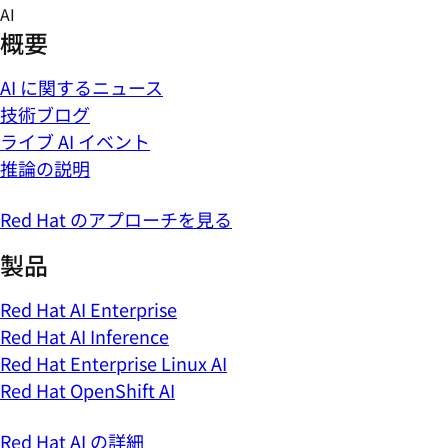
Skip
AI
to
概要
content
AI に関するニュース
技術ブログ
ライブ AI イベント
推論の説明
Red Hat のアプローチを見る
製品
Red Hat AI Enterprise
Red Hat AI Inference
Red Hat Enterprise Linux AI
Red Hat OpenShift AI
Red Hat AI の詳細