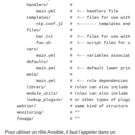
        handlers/         #

            main.yml      #  <-- handlers file

        templates/        #  <-- files for use with t
            ntp.conf.j2   #  <------- templates end i
        files/            #

            bar.txt       #  <-- files for use with t
            foo.sh        #  <-- script files for use
        vars/             #

            main.yml      #  <-- variables associated
        defaults/         #

            main.yml      #  <-- default lower priori
        meta/             #

            main.yml      #  <-- role dependencies

        library/          # roles can also include cu
        module_utils/     # roles can also include cu
        lookup_plugins/   # or other types of plugins
    webtier/              # same kind of structure as
    monitoring/           # ""

Pour utiliser un rôle Ansible, il faut l'appeler dans un