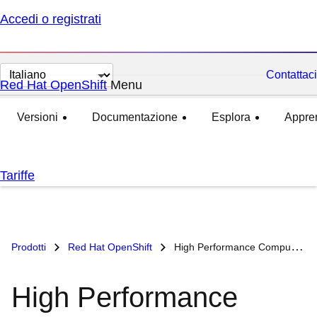
Accedi o registrati
Cambia
Contattaci
Red Hat OpenShift
Menu
esteso
compresso
lingua
Versioni
Documentazione
Esplora
Appre
Tariffe
Prodotti
Red Hat OpenShift
High Performance Computing con Red Hat OpenShift
High Performance