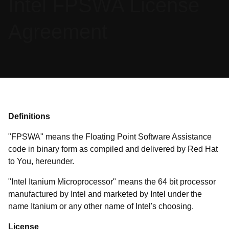
Intel FPSWA License
語
を
Agreement
選
択
し
て
く
だ
さ
Definitions
い
"FPSWA" means the Floating Point Software Assistance
code in binary form as compiled and delivered by Red Hat
to You, hereunder.
"Intel Itanium Microprocessor" means the 64 bit processor
manufactured by Intel and marketed by Intel under the
name Itanium or any other name of Intel's choosing.
License