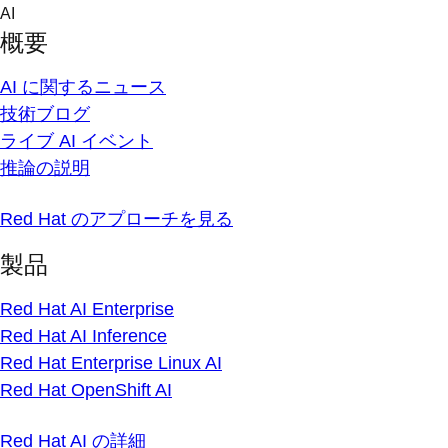
Skip
AI
to
概要
content
AI に関するニュース
技術ブログ
ライブ AI イベント
推論の説明
Red Hat のアプローチを見る
製品
Red Hat AI Enterprise
Red Hat AI Inference
Red Hat Enterprise Linux AI
Red Hat OpenShift AI
Red Hat AI の詳細