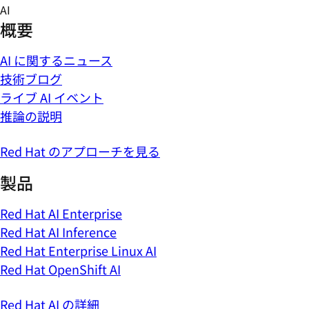
Skip
AI
to
概要
content
AI に関するニュース
技術ブログ
ライブ AI イベント
推論の説明
Red Hat のアプローチを見る
製品
Red Hat AI Enterprise
Red Hat AI Inference
Red Hat Enterprise Linux AI
Red Hat OpenShift AI
Red Hat AI の詳細