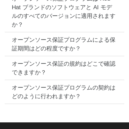
ログラムの対象となります。
含まれ、製品規約で特定されている Red Hat ブラ
第三者が訴訟を起こした場合、Red Hat は申し立
ンドの AI モデル (そのようなモデルの出力を含む)
てに対してお客様を擁護し、規定された限度に従
に適用されます。
って判決または調停の料金を支払います。また、可
能な場合、Red Hat は問題のソフトウェアまたは
AI モデルの置き換え、または修正を行う場合もあ
オープンソース保証プログラムは、製品条件に記載
ります。
されているとおり、お客様が保有されているアクテ
ィブな有料サブスクリプションの対象となる、
RHEL AI などの当社製品に含まれている Red Hat
オープンソース保証プログラムの対象となるのは、
ブランドのソフトウェアまたは AI モデルの現在お
アクティブな有料 Red Hat 製品サブスクリプショ
よび今後のすべてのバージョンを対象とします。保
ンの有効期間中です。
証の対象となるには、現行バージョンを使用して
オープンソース保証プログラムの具体的な規約およ
いる必要があります。
び義務は
オープンソース保証契約
に規定されてお
り、Red Hat のお客様は、Red Hat カスタマーポ
ータルまたはその他の認定 Red Hat ポータルから
オープンソース保証プログラムを契約するには、ア
確認できます。
クティブな製品サブスクリプションのある Red
Hat カスタマーポータルアカウントにログイン