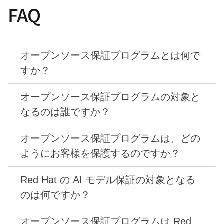
FAQ
オープンソース保証とは、Red Hat ソリューション
の開発およびデプロイを行うお客様を保護するた
めの Red Hat プログラムです。このプログラムに
は、Red Hat® Enterprise Linux® や Red Hat
アクティブな有料 Red Hat 製品サブスクリプショ
OpenShift® Container Platform などの Red Hat
ンを有するすべてのお客様は、サブスクリプション
ブランドのソフトウェア・サブスクリプション
の期間中、オープンソース保証プログラムの対象と
や、RHEL AI に含まれているものを始めとする
なります。サブスクリプションを Red Hat との直
オープンソース保証プログラムにより、Red Hat 製
Red Hat ブランドの AI モデルのサブスクリプショ
接契約で購入したお客様と、Red Hat チャネルパ
品に対する申し立ては、お客様ではなく Red Hat
ンを購入するお客様に対する保証が含まれていま
ートナーを通じて購入したお客様が対象になりま
が解決すべき問題であるという安心感をお客様に
す。 つまり、使用がサブスクリプションによって
す。
提供します。
サポートされている場合は、オープンソース保証プ
Red Hat AI モデル保証は、RHEL AI などの製品に