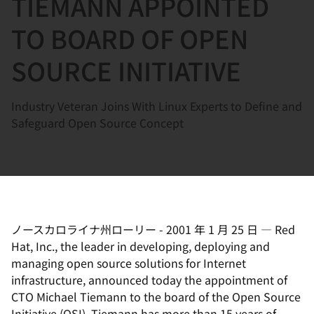
TIEMANN APPOINTED
選
択
TO BOARD OF OPEN
し
SOURCE INITIATIVE
て
く
だ
Industry Veteran Joins With Linux Experts to Define and
さ
Safeguard Open Source Concept
い
ノースカロライナ州ローリー
-
2001 年 1 月 25 日
—
Red
Hat, Inc., the leader in developing, deploying and
managing open source solutions for Internet
infrastructure, announced today the appointment of
CTO Michael Tiemann to the board of the Open Source
Initiative (OSI). Tiemann has more than 15 years of