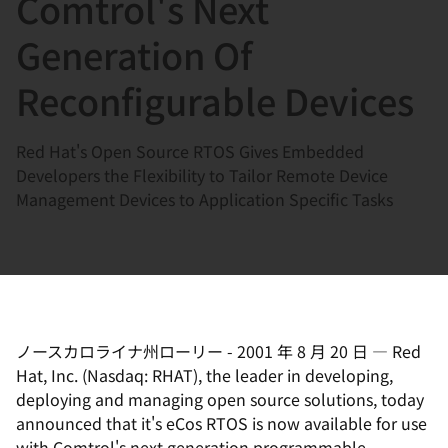
Comtrol's Next
選
択
Generation Of
し
Reconfigurable Devices
て
く
だ
Red Hat's Open Source RTOS Gives Embedded
さ
Developers the Flexibility to Tailor Remote Device
い
Management Devices to Application Specific Tasks
ノースカロライナ州ローリー
-
2001 年 8 月 20 日
—
Red
Hat, Inc. (Nasdaq: RHAT), the leader in developing,
deploying and managing open source solutions, today
announced that it's eCos RTOS is now available for use
with Comtrol's next generation programmable