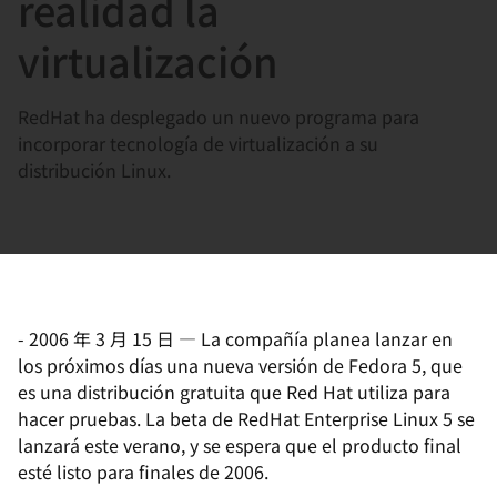
realidad la
選
択
virtualización
し
て
RedHat ha desplegado un nuevo programa para
く
incorporar tecnología de virtualización a su
だ
distribución Linux.
さ
い
-
2006 年 3 月 15 日
—
La compañía planea lanzar en
los próximos días una nueva versión de Fedora 5, que
es una distribución gratuita que Red Hat utiliza para
hacer pruebas. La beta de RedHat Enterprise Linux 5 se
lanzará este verano, y se espera que el producto final
esté listo para finales de 2006.