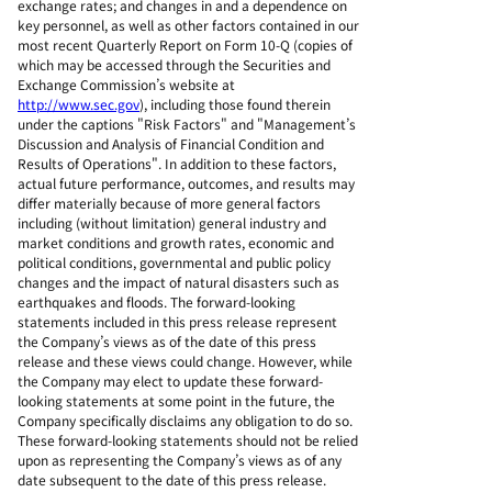
exchange rates; and changes in and a dependence on
key personnel, as well as other factors contained in our
most recent Quarterly Report on Form 10-Q (copies of
which may be accessed through the Securities and
Exchange Commission’s website at
http://www.sec.gov
), including those found therein
under the captions "Risk Factors" and "Management’s
Discussion and Analysis of Financial Condition and
Results of Operations". In addition to these factors,
actual future performance, outcomes, and results may
differ materially because of more general factors
including (without limitation) general industry and
market conditions and growth rates, economic and
political conditions, governmental and public policy
changes and the impact of natural disasters such as
earthquakes and floods. The forward-looking
statements included in this press release represent
the Company’s views as of the date of this press
release and these views could change. However, while
the Company may elect to update these forward-
looking statements at some point in the future, the
Company specifically disclaims any obligation to do so.
These forward-looking statements should not be relied
upon as representing the Company’s views as of any
date subsequent to the date of this press release.