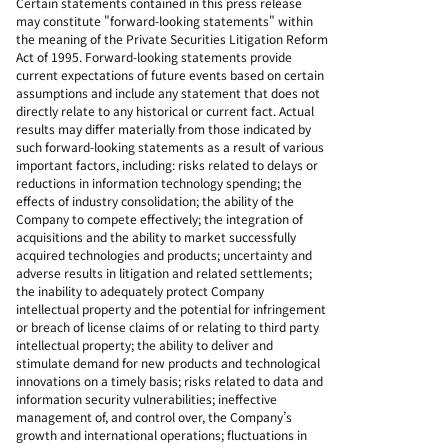
Certain statements contained in this press release
may constitute "forward-looking statements" within
the meaning of the Private Securities Litigation Reform
Act of 1995. Forward-looking statements provide
current expectations of future events based on certain
assumptions and include any statement that does not
directly relate to any historical or current fact. Actual
results may differ materially from those indicated by
such forward-looking statements as a result of various
important factors, including: risks related to delays or
reductions in information technology spending; the
effects of industry consolidation; the ability of the
Company to compete effectively; the integration of
acquisitions and the ability to market successfully
acquired technologies and products; uncertainty and
adverse results in litigation and related settlements;
the inability to adequately protect Company
intellectual property and the potential for infringement
or breach of license claims of or relating to third party
intellectual property; the ability to deliver and
stimulate demand for new products and technological
innovations on a timely basis; risks related to data and
information security vulnerabilities; ineffective
management of, and control over, the Company’s
growth and international operations; fluctuations in