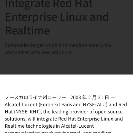
Integrate Red Hat
選
択
Enterprise Linux and
し
Realtime
て
く
だ
Companies target small and medium enterprise
さ
companies with new solutions
い
ノースカロライナ州ローリー
-
2008 年 2 月 21 日
—
Alcatel-Lucent (Euronext Paris and NYSE: ALU) and Red
Hat (NYSE: RHT), the leading provider of open source
solutions, will integrate Red Hat Enterprise Linux and
Realtime technologies in Alcatel-Lucent
communication products for small and medium