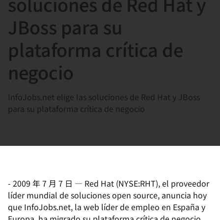
soluciones de Red Hat y
選
択
JBoss para su
し
plataforma crítica de
て
く
negocio
だ
さ
InfoJobs.net elige las soluciones de Red Hat y JBoss
い
para su plataforma crítica de negocio
-
2009 年 7 月 7 日
—
Red Hat (NYSE:RHT), el proveedor
líder mundial de soluciones open source, anuncia hoy
que InfoJobs.net, la web líder de empleo en España y
Europa, ha migrado su plataforma crítica de negocio