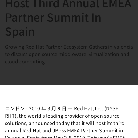
Host Third Annual EMEA
選
択
Partner Summit In
し
Spain
て
く
だ
Growing Red Hat Partner Ecosystem Gathers in Valencia
さ
to discuss open source middleware, virtualization and
い
cloud computing
ロンドン
-
2010 年 3 月 9 日
—
Red Hat, Inc. (NYSE:
RHT), the world's leading provider of open source
solutions, announced today that it will host its third
annual Red Hat and JBoss EMEA Partner Summit in
Valencia, Spain from May 2-5, 2010. This year's EMEA