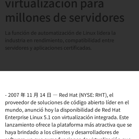
virtualización para
選
択
millones de servidores
し
て
La función de automatización de Linux lidera la
く
industria en rendimiento, compatibilidad entre
だ
servidores y aplicaciones certificadas.
さ
い
-
2007 年 11 月 14 日
—
Red Hat (NYSE: RHT), el
proveedor de soluciones de código abierto líder en el
mundo, anunció hoy la disponibilidad de Red Hat
Enterprise Linux 5.1 con virtualización integrada. Este
lanzamiento ofrece la plataforma más atractiva que se
haya brindado a los clientes y desarrolladores de