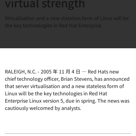
virtual strength
選
択
Virtualisation and a new stateless form of Linux will be
し
the key technologies in Red Hat Enterprise
て
く
だ
さ
い
RALEIGH, N.C.
-
2005 年 11 月 4 日
—
Red Hats new
chief technology officer, Brian Stevens, has announced
that server virtualisation and a new stateless form of
Linux will be the key technologies in Red Hat
Enterprise Linux version 5, due in spring. The news was
cautiously welcomed by analysts.