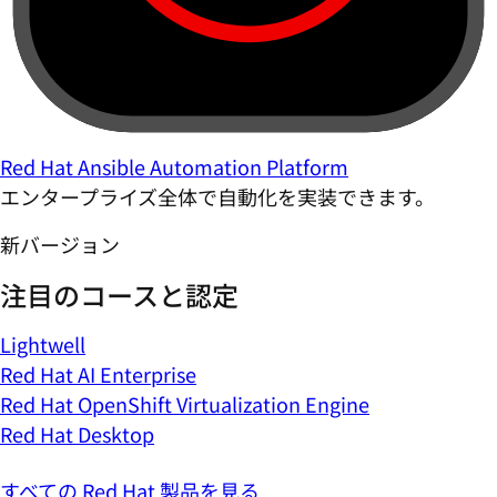
Red Hat Ansible Automation Platform
エンタープライズ全体で自動化を実装できます。
新バージョン
注目のコースと認定
Lightwell
Red Hat AI Enterprise
Red Hat OpenShift Virtualization Engine
Red Hat Desktop
すべての Red Hat 製品を見る