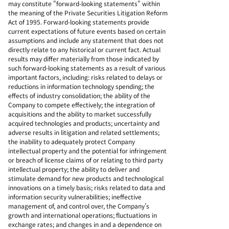
may constitute "forward-looking statements" within
the meaning of the Private Securities Litigation Reform
Act of 1995. Forward-looking statements provide
current expectations of future events based on certain
assumptions and include any statement that does not
directly relate to any historical or current fact. Actual
results may differ materially from those indicated by
such forward-looking statements as a result of various
important factors, including: risks related to delays or
reductions in information technology spending; the
effects of industry consolidation; the ability of the
Company to compete effectively; the integration of
acquisitions and the ability to market successfully
acquired technologies and products; uncertainty and
adverse results in litigation and related settlements;
the inability to adequately protect Company
intellectual property and the potential for infringement
or breach of license claims of or relating to third party
intellectual property; the ability to deliver and
stimulate demand for new products and technological
innovations on a timely basis; risks related to data and
information security vulnerabilities; ineffective
management of, and control over, the Company’s
growth and international operations; fluctuations in
exchange rates; and changes in and a dependence on