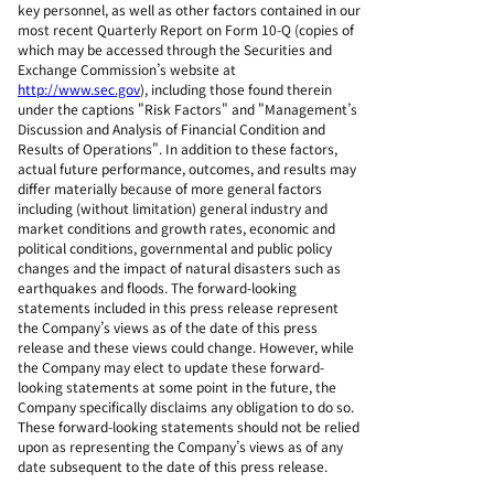
key personnel, as well as other factors contained in our
most recent Quarterly Report on Form 10-Q (copies of
which may be accessed through the Securities and
Exchange Commission’s website at
http://www.sec.gov
), including those found therein
under the captions "Risk Factors" and "Management’s
Discussion and Analysis of Financial Condition and
Results of Operations". In addition to these factors,
actual future performance, outcomes, and results may
differ materially because of more general factors
including (without limitation) general industry and
market conditions and growth rates, economic and
political conditions, governmental and public policy
changes and the impact of natural disasters such as
earthquakes and floods. The forward-looking
statements included in this press release represent
the Company’s views as of the date of this press
release and these views could change. However, while
the Company may elect to update these forward-
looking statements at some point in the future, the
Company specifically disclaims any obligation to do so.
These forward-looking statements should not be relied
upon as representing the Company’s views as of any
date subsequent to the date of this press release.