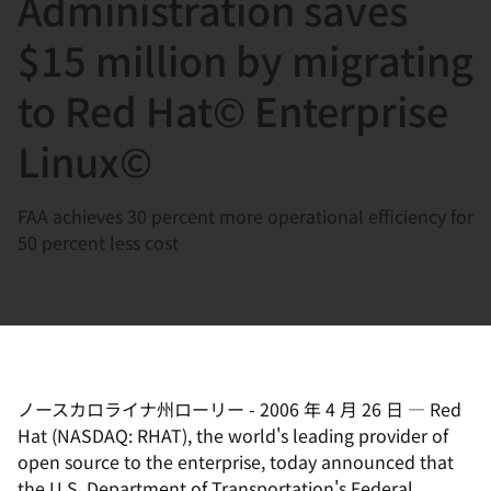
Administration saves
選
択
$15 million by migrating
し
to Red Hat© Enterprise
て
く
Linux©
だ
さ
FAA achieves 30 percent more operational efficiency for
い
50 percent less cost
ノースカロライナ州ローリー
-
2006 年 4 月 26 日
—
Red
Hat (NASDAQ: RHAT), the world's leading provider of
open source to the enterprise, today announced that
the U.S. Department of Transportation's Federal