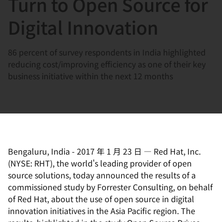
Turn to Open Source for
選
択
Digital Innovation
し
て
86 percent of survey respondents in India highlighted
く
reducing cost/improving efficiency as one of their key
だ
business initiative within the next 12 months
さ
い
Bengaluru, India
-
2017 年 1 月 23 日
—
Red Hat, Inc.
(NYSE: RHT), the world's leading provider of open
source solutions, today announced the results of a
commissioned study by Forrester Consulting, on behalf
of Red Hat, about the use of open source in digital
innovation initiatives in the Asia Pacific region. The