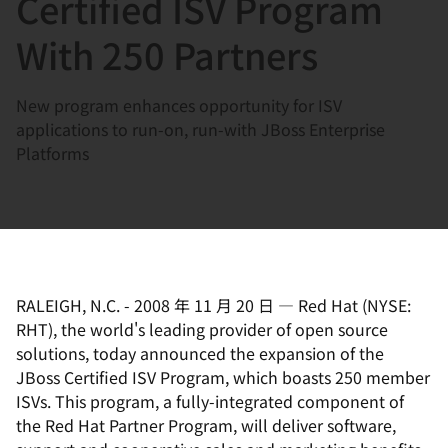
Certified ISV Program
選
択
With 250 Partners
し
て
New program enhances opportunity for ISV
く
applications to run-on, run-with JBoss Enterprise
だ
Platforms
さ
い
RALEIGH, N.C.
-
2008 年 11 月 20 日
—
Red Hat (NYSE:
RHT), the world's leading provider of open source
solutions, today announced the expansion of the
JBoss Certified ISV Program, which boasts 250 member
ISVs. This program, a fully-integrated component of
the Red Hat Partner Program, will deliver software,