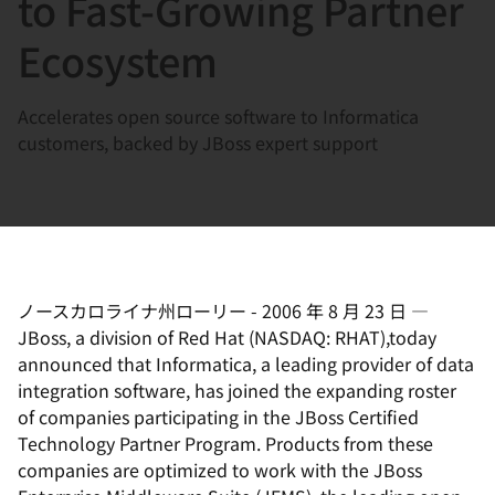
to Fast-Growing Partner
選
択
Ecosystem
し
て
Accelerates open source software to Informatica
く
customers, backed by JBoss expert support
だ
さ
い
ノースカロライナ州ローリー
-
2006 年 8 月 23 日
—
JBoss, a division of Red Hat (NASDAQ: RHAT),today
announced that Informatica, a leading provider of data
integration software, has joined the expanding roster
of companies participating in the JBoss Certified
Technology Partner Program. Products from these
companies are optimized to work with the JBoss