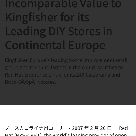
Incomparable Value to
選
択
Kingfisher for its
し
Leading DIY Stores in
て
く
Continental Europe
だ
さ
Kingfisher, Europe's leading home improvement retail
い
group and the third largest in the world, switches to
Red Hat Enterprise Linux for its 240 Castorama and
Brico-DÃ©pÃ´t stores.
ノースカロライナ州ローリー
-
2007 年 2 月 20 日
—
Red
Hat (NYSE: RHT), the world's leading provider of open