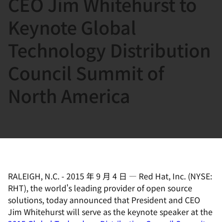
CEO Jim Whitehurst to
選
択
Keynote Global
し
Technology Distribution
て
く
Council Summit of
だ
さ
North America
い
RALEIGH, N.C.
-
2015 年 9 月 4 日
—
Red Hat, Inc. (NYSE:
RHT), the world's leading provider of open source
solutions, today announced that President and CEO
Jim Whitehurst will serve as the keynote speaker at the