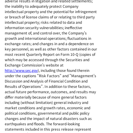
adverse results in litigation and related settlements;
the inability to adequately protect Company
intellectual property and the potential for infringement
or breach of license claims of or relating to third party
intellectual property; risks related to data and
information security vulnerabilities; ineffective
management of, and control over, the Company's
growth and international operations; fluctuations in
exchange rates; and changes in and a dependence on
key personnel, as well as other factors contained in our
most recent Quarterly Report on Form 10-Q (copies of
which may be accessed through the Securities and
Exchange Commission's website at
http://www.sec.gov
), including those found therein
under the captions "Risk Factors" and "Management's
Discussion and Analysis of Financial Condition and
Results of Operations". In addition to these factors,
actual future performance, outcomes, and results may
differ materially because of more general factors
including (without limitation) general industry and
market conditions and growth rates, economic and
political conditions, governmental and public policy
changes and the impact of natural disasters such as
earthquakes and floods. The forward-looking
statements included in this press release represent