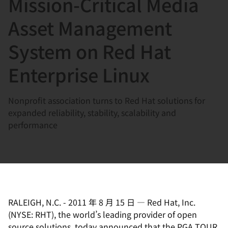
Mission-Critical Media
選
択
Asset Management
し
System on Red Hat
て
く
Enterprise Linux
だ
さ
Nonprofit association turns to Red Hat solutions for
い
expanded reliability, stability, scalability and
performance
RALEIGH, N.C.
-
2011 年 8 月 15 日
—
Red Hat, Inc.
(NYSE: RHT), the world’s leading provider of open
source solutions, today announced that the PGA TOUR