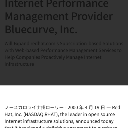
Internet Performance
選
択
Management Provider
し
Bluecurve, Inc.
て
く
だ
Will Expand redhat.com's Subscription-based Solutions
さ
with Web-based Performance Management Services to
い
Help Companies Proactively Manage Internet
Infrastructure
ノースカロライナ州ローリー
-
2000 年 4 月 19 日
—
Red
Hat, Inc. (NASDAQ:RHAT), the leader in open source
Internet infrastructure solutions, announced today
that it has signed a definitive agreement to purchase