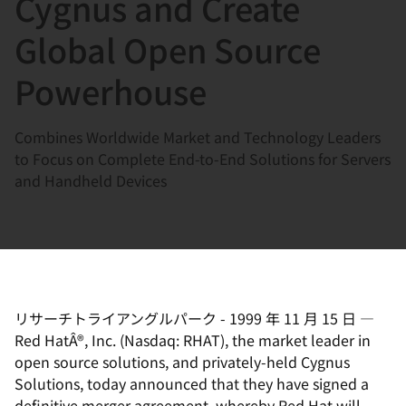
Cygnus and Create
選
択
Global Open Source
し
Powerhouse
て
く
だ
Combines Worldwide Market and Technology Leaders
さ
to Focus on Complete End-to-End Solutions for Servers
い
and Handheld Devices
リサーチトライアングルパーク
-
1999 年 11 月 15 日
—
Red HatÂ®, Inc. (Nasdaq: RHAT), the market leader in
open source solutions, and privately-held Cygnus
Solutions, today announced that they have signed a
definitive merger agreement, whereby Red Hat will