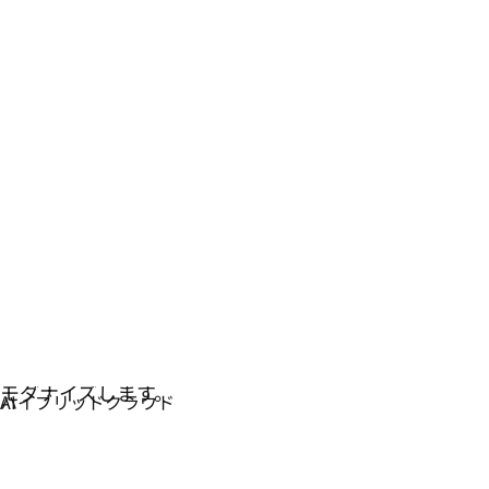
仮想化
仮想化およびコンテナ化されたワークロードの運用を
モダナイズします。