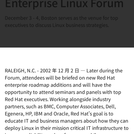
Enterprise Linux Forum
選
択
December 3 - 4, Boston serves as the venue for top
し
executives to discuss Linux business strategies.
て
く
だ
さ
い
RALEIGH, N.C.
-
2002 年 12 月 2 日
—
Later during the
Forum, attendees will be briefed on new Red Hat
enterprise roadmap additions and will have the
opportunity to attend seminars and panels with top
Red Hat executives. Working alongside industry
partners, such as BMC, Computer Associates, Dell,
Egenera, HP, IBM and Oracle, Red Hat's goal is to
educate IT and business managers about how they can
deploy Linux in their mission critical IT infrastructure to