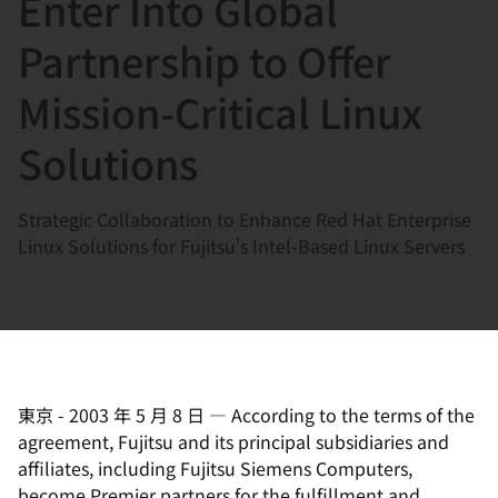
Enter Into Global
選
択
Partnership to Offer
し
Mission-Critical Linux
て
く
Solutions
だ
さ
Strategic Collaboration to Enhance Red Hat Enterprise
い
Linux Solutions for Fujitsu's Intel-Based Linux Servers
東京
-
2003 年 5 月 8 日
—
According to the terms of the
agreement, Fujitsu and its principal subsidiaries and
affiliates, including Fujitsu Siemens Computers,
become Premier partners for the fulfillment and