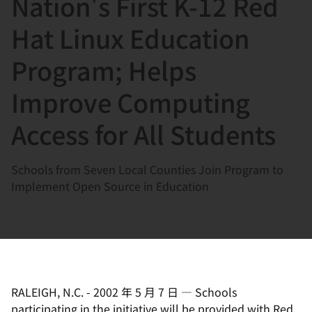
Nation's First K-12 Red
選
択
Hat Linux Education
し
Program; Helps
て
く
Improve Computing
だ
さ
Access for All Students
い
Schools from Seven Local Counties Join Program to
Implement Open Source in Education
RALEIGH, N.C.
-
2002 年 5 月 7 日
—
Schools
participating in the initiative will be provided with Red