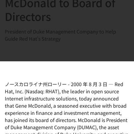
McDonald to Board of
選
択
Directors
し
て
President of Duke Management Company to Help
く
Guide Red Hat's Strategy
だ
さ
い
ノースカロライナ州ローリー
-
2000 年 8 月 3 日
—
Red
Hat, Inc. (Nasdaq: RHAT), the leader in open source
Internet infrastructure solutions, today announced
that Gene McDonald, a seasoned executive with broad
experience in finance and investment management,
has joined its board of directors. McDonald is President
of Duke Management Company (DUMAC), the asset